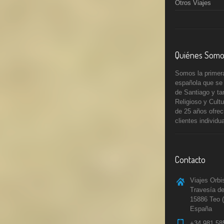
Otros Viajes
Quiénes Somo
Somos la primera
española que se
de Santiago y ta
Religioso y Cult
de 25 años ofrec
clientes individu
Contacto
Viajes Orbi
Travesía de
15886 Teo 
España
+34 981 58