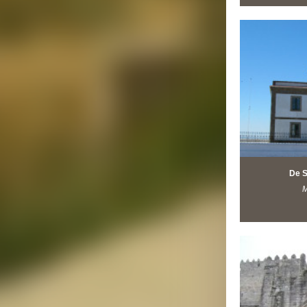
De S
M