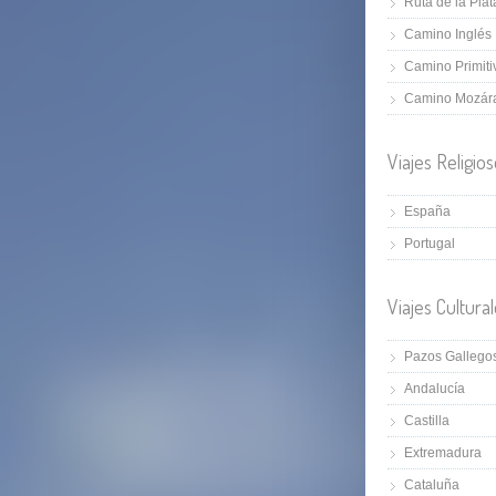
Ruta de la Plat
Camino Inglés
Camino Primiti
Camino Mozár
Viajes Religio
España
Portugal
Viajes Cultura
Pazos Gallego
Andalucía
Castilla
Extremadura
Cataluña