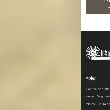
De 
M
Viajes
Camino de Santi
Viajes Religioso
Viajes Culturales