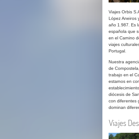
Viajes Orbis S
López Aneiros 
año 1.987. Es l
española que s
en el Camino d
viajes cultural
Portugal.
Nuestra agenci
de Compostela, 
trabajo en el 
estamos en cont
establecimient
diócesis de Sa
con diferentes 
dominan difere
Viajes De