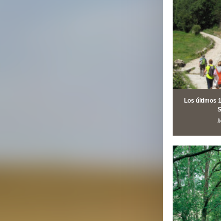
Los últimos 
S
M