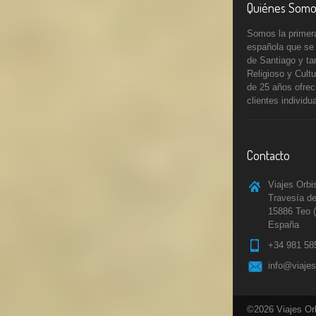
Quiénes Somo
Somos la primera
española que se
de Santiago y ta
Religioso y Cult
de 25 años ofrec
clientes individu
Contacto
Viajes Orbi
Travesía de
15886 Teo 
España
+34 981 58
info@viaje
©2026 Viajes Or