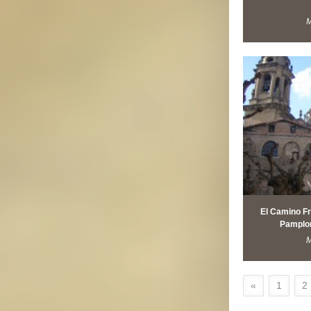
M
El Camino Fr
Pamplo
M
«
1
2